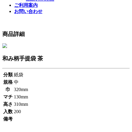
ご利用案内
お問い合わせ
商品詳細
和み柄手提袋 茶
分類
紙袋
規格
中
巾
320mm
マチ
130mm
高さ
310mm
入数
200
備考