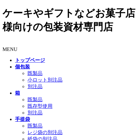
ケーキやギフトなどお菓子店
様向けの包装資材専門店
MENU
トップページ
個包装
既製品
小ロット別注品
別注品
箱
既製品
既存型使用
別注品
手提袋
既製品
レジ袋の別注品
紙袋の別注品